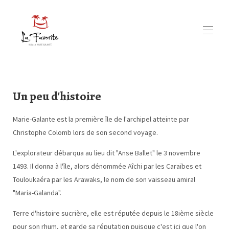
Home
La villa
Un peu d'histoire
Diaporama
Disponibilités
Tarifs
Marie-Galante est la première île de l'archipel atteinte par
Localisation
Christophe Colomb lors de son second voyage.
Ambiance
▾
L'explorateur débarqua au lieu dit "Anse Ballet" le 3 novembre
LIVRE D'OR
Contact
1493. Il donna à l'île, alors dénommée Aîchi par les Caraïbes et
Touloukaéra par les Arawaks, le nom de son vaisseau amiral
"Maria-Galanda".
Terre d'histoire sucrière, elle est réputée depuis le 18ième siècle
pour son rhum, et garde sa réputation puisque c'est ici que l'on